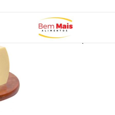
Início
/
Carnes e Laticíni
Bares e Pubs
,
Hotéis
,
pastelarias
,
Pizzarias
Queijo mussarela