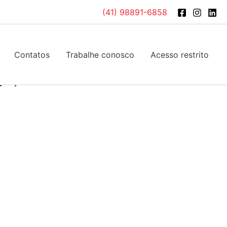
(41) 98891-6858
os
/
Laticínios
/ Queijo mussarela peça
Lanchonetes e cantinas
,
Laticínios
,
Padarias e
Contatos
Trabalhe conosco
Acesso restrito
 peça