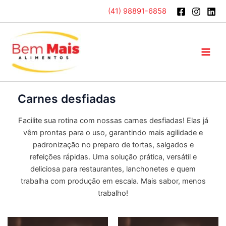
Ir
(41) 98891-6858
para
o
conteúdo
Main
Men
Carnes desfiadas
Facilite sua rotina com nossas carnes desfiadas! Elas já
vêm prontas para o uso, garantindo mais agilidade e
padronização no preparo de tortas, salgados e
refeições rápidas. Uma solução prática, versátil e
deliciosa para restaurantes, lanchonetes e quem
trabalha com produção em escala. Mais sabor, menos
trabalho!