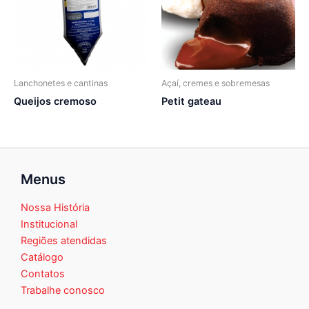
Lanchonetes e cantinas
Açaí, cremes e sobremesas
Queijos cremoso
Petit gateau
Menus
Nossa História
Institucional
Regiões atendidas
Catálogo
Contatos
Trabalhe conosco