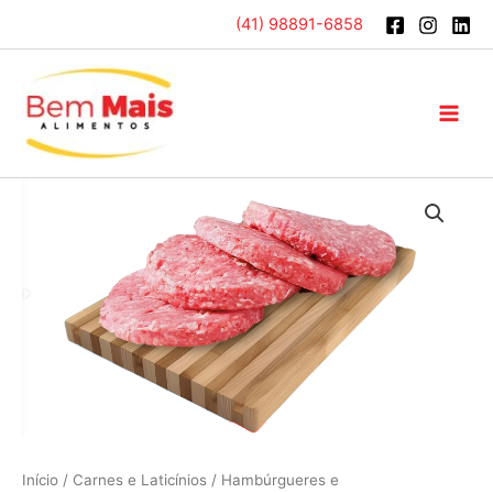
Ir
(41) 98891-6858
para
o
conteúdo
Main
Men
Início
/
Carnes e Laticínios
/
Hambúrgueres e