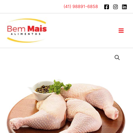
Ir
(41) 98891-6858
para
o
conteúdo
Main
Men